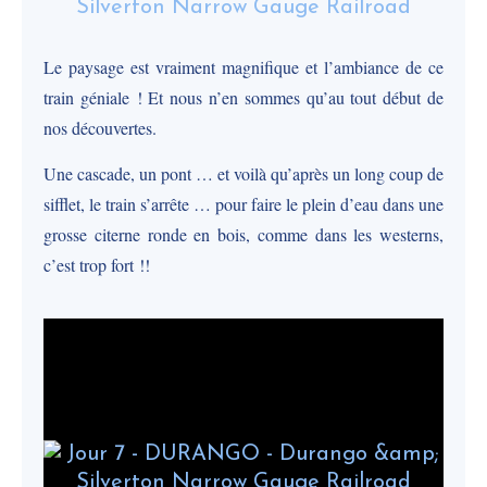
Le paysage est vraiment magnifique et l’ambiance de ce
train géniale ! Et nous n’en sommes qu’au tout début de
nos découvertes.
Une cascade, un pont … et voilà qu’
après un long coup de
sifflet, le train s’arrête … pour faire le plein d’eau dans une
grosse citerne ronde en bois, comme dans les westerns,
c’est trop fort !!