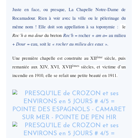
Juste en face, ou presque, La Chapelle Notre-Dame de
Rocamadour. Rien à voir avec la ville ou le pèlerinage du
même nom ! Elle doit son appellation à sa toponymie :
le
Roc’h a ma dour
Roc'h
am a
du breton
= rocher +
= au milieu
Dour
« rocher au milieu des eaux
+
= eau, soit le
»
.
ème
Une première chapelle est construite au XII
siècle, puis
èmes
remaniée aux XIV, XVI, XVII
siècles, et victime d’un
incendie en 1910, elle se refait une petite beauté en 1911.