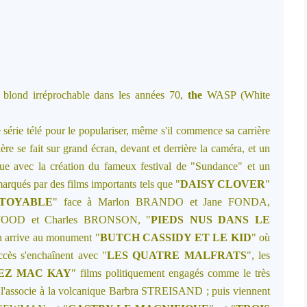
u blond irréprochable dans les années 70,
the
WASP (White
série télé pour le populariser, même s'il commence sa carrière
ière se fait sur grand écran, devant et derrière la caméra, et un
ique avec la création du fameux festival de "Sundance" et un
rqués par des films importants tels que "
DAISY CLOVER
"
ITOYABLE
" face à Marlon BRANDO et Jane FONDA,
 WOOD et Charles BRONSON, "
PIEDS NUS DANS LE
n arrive au monument "
BUTCH CASSIDY ET LE KID
" où
cès s'enchaînent avec "
LES QUATRE MALFRATS
", les
EZ MAC KAY
" films politiquement engagés comme le très
 l'associe à la volcanique Barbra STREISAND ; puis viennent