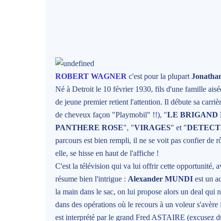
ROBERT WAGNER
c'est pour la plupart
Jonath
Né à Detroit le 10 février 1930, fils d'une famille ai
de jeune premier retient l'attention. Il débute sa carri
de cheveux façon "Playmobil" !!), "
LE BRIGAND 
PANTHERE ROSE
", "
VIRAGES
" et "
DETECT
parcours est bien rempli, il ne se voit pas confier d
elle, se hisse en haut de l'affiche !
C'est la télévision qui va lui offrir cette opportunité, 
résume bien l'intrigue :
Alexander MUNDI
est un ad
la main dans le sac, on lui propose alors un deal qui ne
dans des opérations où le recours à un voleur s'avère
est interprété par le grand Fred ASTAIRE (excusez du 