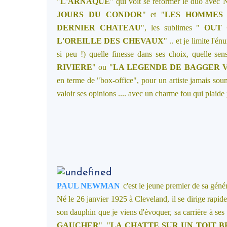
"
L'ARNAQUE
" qui voit se reformer le duo av
JOURS DU CONDOR
" et "
LES
HOMMES 
DERNIER CHATEAU
", les sublimes "
OUT 
L'OREILLE DES CHEVAUX
" .. et je limite l'é
si peu !) quelle finesse dans ses choix, quelle sensi
RIVIERE
" ou "
LA LEGENDE DE BAGGER 
en terme de "box-office", pour un artiste jamais soumi
valoir ses opinions .... avec un charme fou qui plaide 
PAUL NEWMAN
c'est le jeune premier de sa gé
Né le 26 janvier 1925 à Cleveland, il se dirige rapid
son dauphin que je viens d'évoquer, sa carrière à ses 
GAUCHER
", "
LA CHATTE SUR UN TOIT 