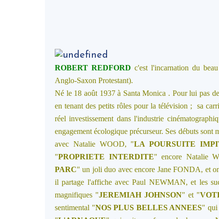
ROBERT REDFORD
c'est l'incarnation du bea
Anglo-Saxon Protestant).
Né le 18 août 1937 à Santa Monica . Pour lui pas de 
en tenant des petits rôles pour la télévision ; sa carr
réel investissement dans l'industrie cinématograph
engagement écologique précurseur. Ses débuts sont ma
avec Natalie WOOD, "
LA POURSUITE IMP
"
PROPRIETE INTERDITE
" encore Natalie
PARC
" un joli duo avec encore Jane FONDA, et o
il partage l'affiche avec Paul NEWMAN, et les suc
magnifiques "
JEREMIAH JOHNSON
" et "
VOT
sentimental "
NOS PLUS BELLES ANNEES
" qui