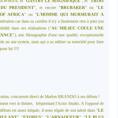
ec NEWMAN, et "
GASTBY LE MAGNIFIQUE
", et "
TROIS
DU PRESIDENT
", et encore "
BRUBAKER
" ou "
LE
OF AFRICA
" ou "
L'HOMME QUI MURMURAIT A
numération car dans sa carrière il n'y a finalement rien à jeter (ou
bilité dans ses réalisations ("
AU MILIEU COULE UNE
VANCE
"), une filmographie d'une rare qualité, exceptionnelle
s au star system, mais qui a su utiliser sa notoriété pour faire
pour lui !!!!
nération, concurrent direct de Marlon BRANDO à ses débuts !
ement vers le théatre, fréquentant l'Actor Studio. A l'opposé de
débuts est assez inégale, il nous régale de son talent dans "
LE
BRULANT
", "
EXODUS
", "
L'ARNAQUEUR
", "
LE PLUS