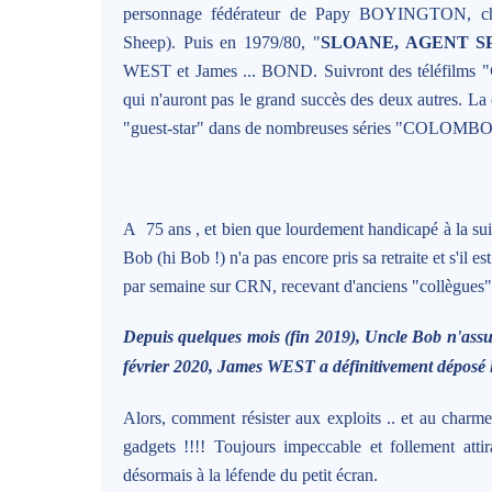
personnage fédérateur de Papy BOYINGTON, chef
Sheep). Puis en 1979/80, "
SLOANE, AGENT S
WEST et James ... BOND. Suivront des téléfilms "
qui n'auront pas le grand succès des deux autres. L
"guest-star" dans de nombreuses séries "COLOMB
A 75 ans , et bien que lourdement handicapé à la suit
Bob (hi Bob !) n'a pas encore pris sa retraite et s'il est
par semaine sur CRN, recevant d'anciens "collègues"
Depuis quelques mois (fin 2019), Uncle Bob n'assur
février 2020, James WEST a définitivement déposé l
Alors, comment résister aux exploits .. et au charm
gadgets !!!! Toujours impeccable et follement attira
désormais à la léfende du petit écran.