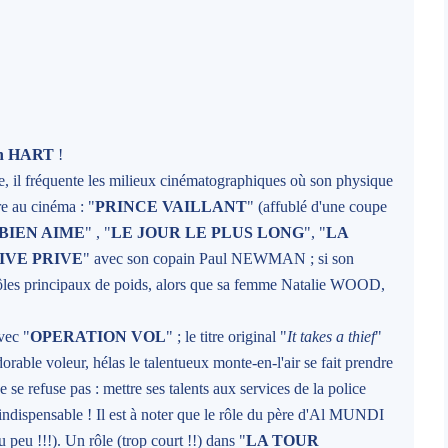
an HART
!
sée, il fréquente les milieux cinématographiques où son physique
ère au cinéma : "
PRINCE VAILLANT
" (affublé d'une coupe
BIEN AIME
" , "
LE JOUR LE PLUS LONG
", "
LA
IVE PRIVE
" avec son copain Paul NEWMAN ; si son
e rôles principaux de poids, alors que sa femme Natalie WOOD,
avec "
OPERATION VOL
" ; le titre original "
It takes a thief
"
orable voleur, hélas le talentueux monte-en-l'air se fait prendre
 se refuse pas : mettre ses talents aux services de la police
 indispensable ! Il est à noter que le rôle du père d'Al MUNDI
peu !!!). Un rôle (trop court !!) dans "
LA TOUR