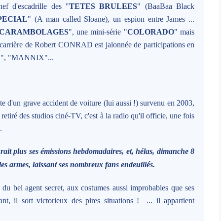
 d'escadrille des "
TETES BRULEES
" (BaaBaa Black
PECIAL
" (A man called Sloane), un espion entre James ...
CARAMBOLAGES
", une mini-série "
COLORADO
" mais
a carrière de Robert CONRAD est jalonnée de participations en
O", "MANNIX"...
e d'un grave accident de voiture (lui aussi !) survenu en 2003,
 retiré des studios ciné-TV, c'est à la radio qu'il officie, une fois
.
ait plus ses émissions hebdomadaires, et, hélas, dimanche 8
es armes, laissant ses nombreux fans endeuillés.
e du bel agent secret, aux costumes aussi improbables que ses
nt, il sort victorieux des pires situations ! ... il appartient