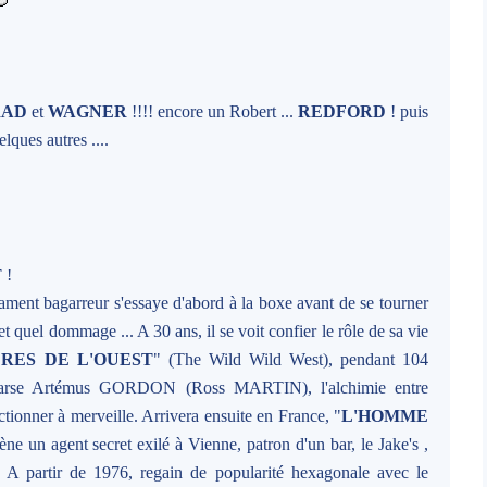
RAD
et
WAGNER
!!!! encore un Robert ...
REDFORD
! puis
elques autres ....
T
!
ment bagarreur s'essaye d'abord à la boxe avant de se tourner
t quel dommage ... A 30 ans, il se voit confier le rôle de sa vie
RES DE L'OUEST
" (The Wild Wild West), pendant 104
mparse Artémus GORDON (Ross MARTIN), l'alchimie entre
ctionner à merveille. Arrivera ensuite en France, "
L'HOMME
e un agent secret exilé à Vienne, patron d'un bar, le Jake's ,
! A partir de 1976, regain de popularité hexagonale avec le