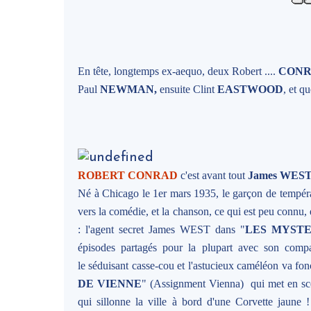
En tête, longtemps ex-aequo, deux Robert ....
CON
Paul
NEWMAN,
ensuite Clint
EASTWOOD
, et qu
ROBERT CONRAD
c'est avant tout
James WES
Né à Chicago le 1er mars 1935, le garçon de tempéra
vers la comédie, et la chanson, ce qui est peu connu, e
: l'agent secret James WEST dans "
LES MYSTE
épisodes partagés pour la plupart avec son co
le séduisant casse-cou et l'astucieux caméléon va fon
DE VIENNE
" (Assignment Vienna) qui met en scèn
qui sillonne la ville à bord d'une Corvette jaune 