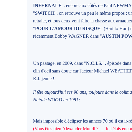
INFERNALE
", encore aux côtés de Paul NEWMAN
"
SWITCH
", on retrouve un peu le même propos : un 
retraite, et tous deux vont faire la chasse aux arnaq
"
POUR L'AMOUR DU RISQUE
" (Hart to Hart) 
récemment Bobby WAGNER dans "
AUSTIN PO
Un passage, en 2009, dans "
N.C.I.S.",
épisode dans l
clin d'oeil sans doute car l'acteur Michael WEATHER
R.J. jeune !!
Il fête aujourd'hui ses 90 ans, toujours dans le coli
Natalie WOOD en 1981;
Mais impossible d'éclipser les années 70 où il est ir-ré
(Vous êtes bien Alexander Mundi ? .... Je l'étais encor