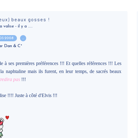
eux) beaux gosses !
alise - il y a .....
.03.2008
…
ar Dan & C°
èle à ses premières préférences !!! Et quelles références !!! Les
a naphtaline mais ils furent, en leur temps, de sacrés beaux
redira pas
!!!
se !!!! Juste à côté d'Elvis !!!