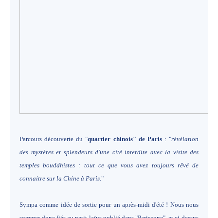
Parcours découverte du "
quartier chinois" de Paris
: "
révélation
des mystères et splendeurs d'une cité interdite avec la visite des
temples bouddhistes : tout ce que vous avez toujours rêvé de
connaitre sur la Chine à Paris
."
Sympa comme idée de sortie pour un après-midi d'été ! Nous nous
sommes donc fiés au petit laïus publié dans "Pariscope", et ci-dessus