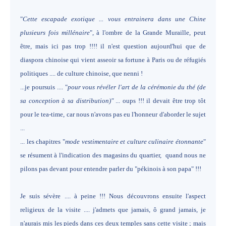
"
Cette escapade exotique ... vous entrainera dans une Chine
plusieurs fois millénaire
", à l'ombre de la Grande Muraille, peut
être, mais ici pas trop !!!! il n'est question aujourd'hui que de
diaspora chinoise qui vient asseoir sa fortune à Paris ou de réfugiés
politiques .... de culture chinoise, que nenni !
...je poursuis .... "
pour vous révéler l'art de la cérémonie du thé (de
sa conception à sa distribution)"
... oups !!! il devait être trop tôt
pour le tea-time, car nous n'avons pas eu l'honneur d'aborder le sujet
...
... les chapitres "
mode vestimentaire et culture culinaire étonnante
"
se résument à l'indication des magasins du quartier, quand nous ne
pilons pas devant pour entendre parler du "pékinois à son papa" !!!
Je suis sévère .... à peine !!! Nous découvrons ensuite l'aspect
religieux de la visite .... j'admets que jamais, ô grand jamais, je
n'aurais mis les pieds dans ces deux temples sans cette visite ; mais