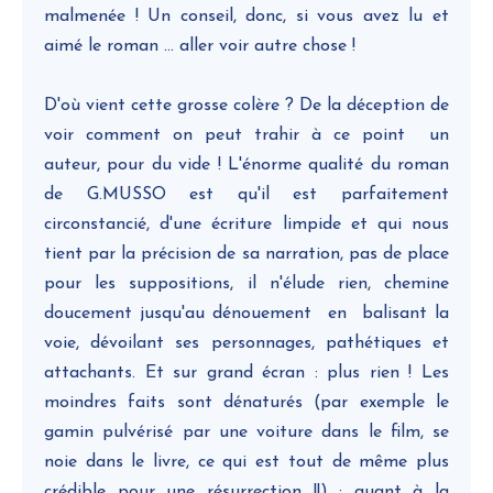
malmenée ! Un conseil, donc, si vous avez lu et
aimé le roman ... aller voir autre chose !
D'où vient cette grosse colère ? De la déception de
voir comment on peut trahir à ce point un
auteur, pour du vide ! L'énorme qualité du roman
de G.MUSSO est qu'il est parfaitement
circonstancié, d'une écriture limpide et qui nous
tient par la précision de sa narration, pas de place
pour les suppositions, il n'élude rien, chemine
doucement jusqu'au dénouement en balisant la
voie, dévoilant ses personnages, pathétiques et
attachants. Et sur grand écran : plus rien ! Les
moindres faits sont dénaturés (par exemple le
gamin pulvérisé par une voiture dans le film, se
noie dans le livre, ce qui est tout de même plus
crédible pour une résurrection !!) ; quant à la