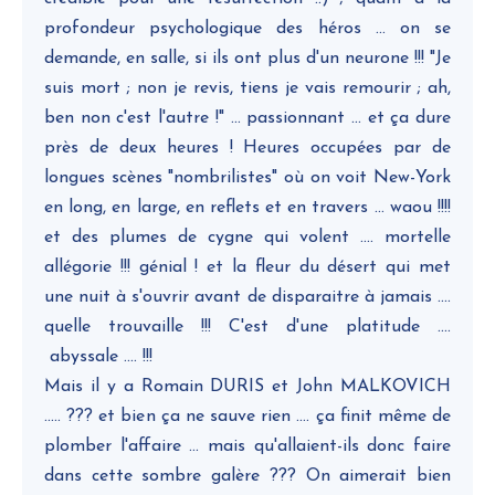
profondeur psychologique des héros ... on se
demande, en salle, si ils ont plus d'un neurone !!! "Je
suis mort ; non je revis, tiens je vais remourir ; ah,
ben non c'est l'autre !" ... passionnant ... et ça dure
près de deux heures ! Heures occupées par de
longues scènes "nombrilistes" où on voit New-York
en long, en large, en reflets et en travers ... waou !!!!
et des plumes de cygne qui volent .... mortelle
allégorie !!! génial ! et la fleur du désert qui met
une nuit à s'ouvrir avant de disparaitre à jamais ....
quelle trouvaille !!! C'est d'une platitude ....
abyssale .... !!!
Mais il y a Romain DURIS et John MALKOVICH
..... ??? et bien ça ne sauve rien .... ça finit même de
plomber l'affaire ... mais qu'allaient-ils donc faire
dans cette sombre galère ??? On aimerait bien