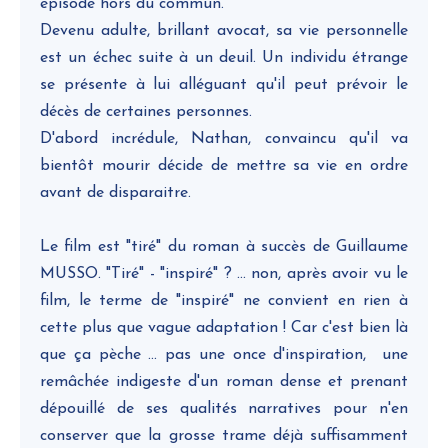
épisode hors du commun.
Devenu adulte, brillant avocat, sa vie personnelle
est un échec suite à un deuil. Un individu étrange
se présente à lui alléguant qu'il peut prévoir le
décès de certaines personnes.
D'abord incrédule, Nathan, convaincu qu'il va
bientôt mourir décide de mettre sa vie en ordre
avant de disparaitre.
Le film est "tiré" du roman à succès de Guillaume
MUSSO. "Tiré" - "inspiré" ? ... non, après avoir vu le
film, le terme de "inspiré" ne convient en rien à
cette plus que vague adaptation ! Car c'est bien là
que ça pèche ... pas une once d'inspiration, une
remâchée indigeste d'un roman dense et prenant
dépouillé de ses qualités narratives pour n'en
conserver que la grosse trame déjà suffisamment