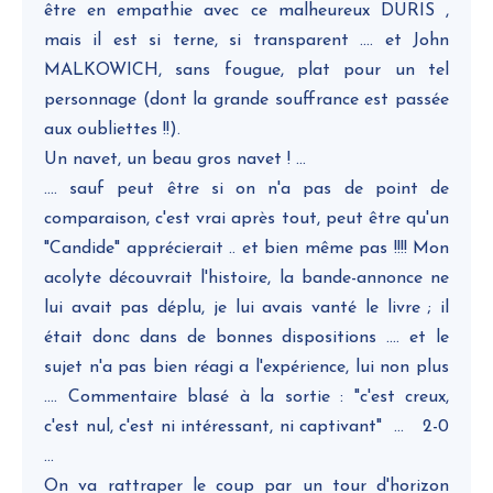
être en empathie avec ce malheureux DURIS ,
mais il est si terne, si transparent .... et John
MALKOWICH, sans fougue, plat pour un tel
personnage (dont la grande souffrance est passée
aux oubliettes !!).
Un navet, un beau gros navet ! ...
.... sauf peut être si on n'a pas de point de
comparaison, c'est vrai après tout, peut être qu'un
"Candide" apprécierait .. et bien même pas !!!! Mon
acolyte découvrait l'histoire, la bande-annonce ne
lui avait pas déplu, je lui avais vanté le livre ; il
était donc dans de bonnes dispositions .... et le
sujet n'a pas bien réagi a l'expérience, lui non plus
.... Commentaire blasé à la sortie : "c'est creux,
c'est nul, c'est ni intéressant, ni captivant" ... 2-0
...
On va rattraper le coup par un tour d'horizon