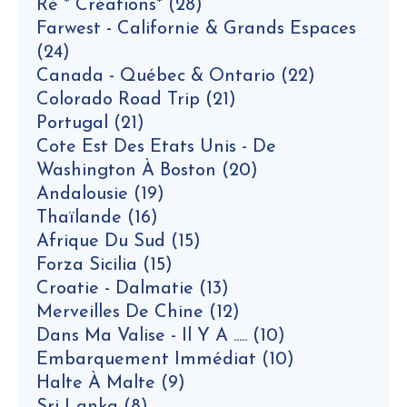
Ré * Créations*
(28)
Farwest - Californie & Grands Espaces
(24)
Canada - Québec & Ontario
(22)
Colorado Road Trip
(21)
Portugal
(21)
Cote Est Des Etats Unis - De
Washington À Boston
(20)
Andalousie
(19)
Thaïlande
(16)
Afrique Du Sud
(15)
Forza Sicilia
(15)
Croatie - Dalmatie
(13)
Merveilles De Chine
(12)
Dans Ma Valise - Il Y A .....
(10)
Embarquement Immédiat
(10)
Halte À Malte
(9)