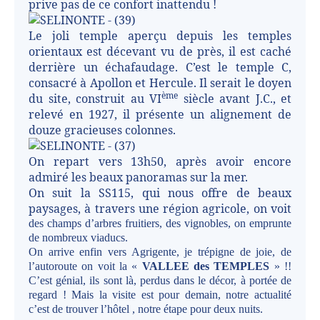
prive pas de ce confort inattendu !
Le joli temple aperçu depuis les temples
orientaux est décevant vu de près, il est caché
derrière un échafaudage. C’est le temple C,
consacré à Apollon et Hercule. Il serait le doyen
ème
du site, construit au VI
siècle avant J.C., et
relevé en 1927, il présente un alignement de
douze gracieuses colonnes.
On repart vers 13h50, après avoir encore
admiré les beaux panoramas sur la mer.
On suit la SS115, qui nous offre de beaux
paysages, à travers une région agricole, on voit
des champs d’arbres fruitiers, des vignobles, on emprunte
de nombreux viaducs.
On arrive enfin vers Agrigente, je trépigne de joie, de
l’autoroute on voit la «
VALLEE des TEMPLES
» !!
C’est génial, ils sont là, perdus dans le décor, à portée de
regard ! Mais la visite est pour demain, notre actualité
c’est de trouver l’hôtel
, notre étape pour deux nuits.