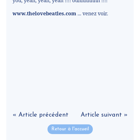
you, yeah, yeah, yeah !!!! ouhhhhhhh !!!!
www.thelovebeatles.com
... venez voir.
« Article précédent
Article suivant »
Retour à l'accueil