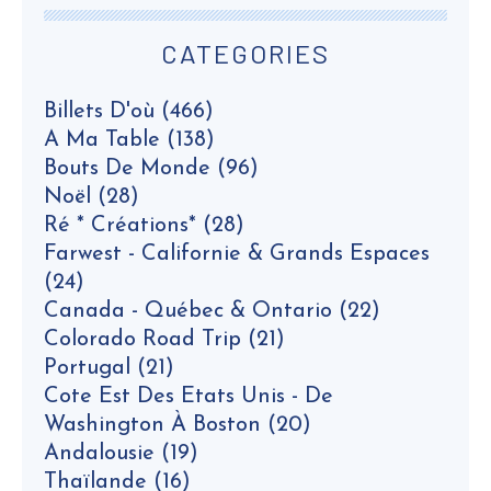
CATEGORIES
Billets D'où
(466)
A Ma Table
(138)
Bouts De Monde
(96)
Noël
(28)
Ré * Créations*
(28)
Farwest - Californie & Grands Espaces
(24)
Canada - Québec & Ontario
(22)
Colorado Road Trip
(21)
Portugal
(21)
Cote Est Des Etats Unis - De
Washington À Boston
(20)
Andalousie
(19)
Thaïlande
(16)