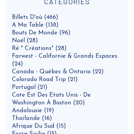
CATEGORIES
Billets D'où
(466)
A Ma Table
(138)
Bouts De Monde
(96)
Noël
(28)
Ré * Créations*
(28)
Farwest - Californie & Grands Espaces
(24)
Canada - Québec & Ontario
(22)
Colorado Road Trip
(21)
Portugal
(21)
Cote Est Des Etats Unis - De
Washington À Boston
(20)
Andalousie
(19)
Thaïlande
(16)
Afrique Du Sud
(15)