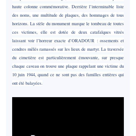
haute colonne commémorative. Derrière l’interminable liste
des noms, une multitude de plaques, des hommages de tous
horizons. La stèle du monument marque le tombeau de toutes
ces victimes, elle est dotée de deux catafalques vitrés
laissant voir l’horreur exacte d’ORADOUR : ossements et
cendres mêlés ramassés sur les lieux de martyr. La traversée
du cimetière est particulièrement émouvante, sur presque
chaque caveau on trouve une plaque rappelant une victime du
10 juin 1944, quand ce ne sont pas des familles entières qui
ont été balayées.