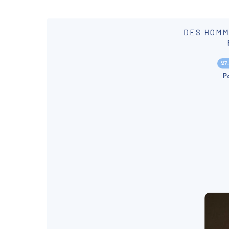
DES HOMM
27
P