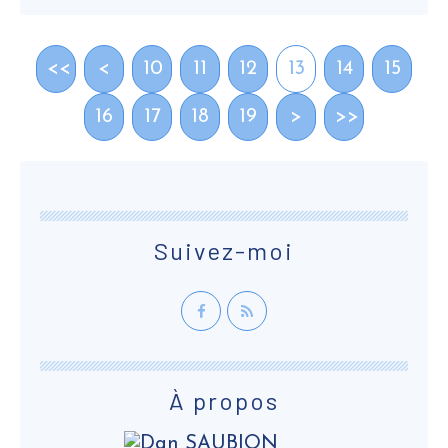
<<
<
10
11
12
13
14
15
16
17
18
19
>
>>
Suivez-moi
À propos