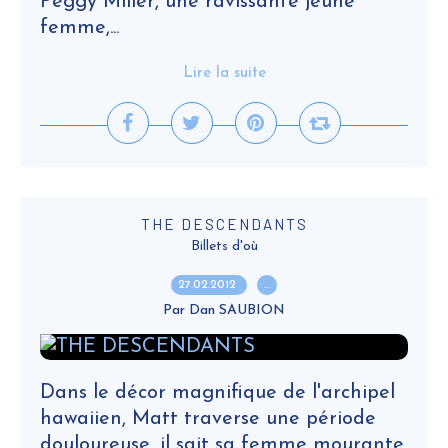
Peggy Miller, une ravissante jeune
femme,...
Lire la suite
THE DESCENDANTS
Billets d'où
27.02.2012
…
Par Dan SAUBION
Dans le décor magnifique de l'archipel
hawaiien, Matt traverse une période
douloureuse, il sait sa femme mourante