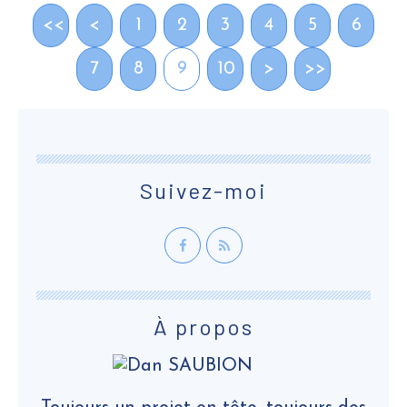
<<
<
1
2
3
4
5
6
7
8
9
10
>
>>
Suivez-moi
À propos