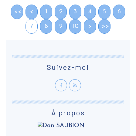
<<
<
1
2
3
4
5
6
7
8
9
10
>
>>
Suivez-moi
À propos