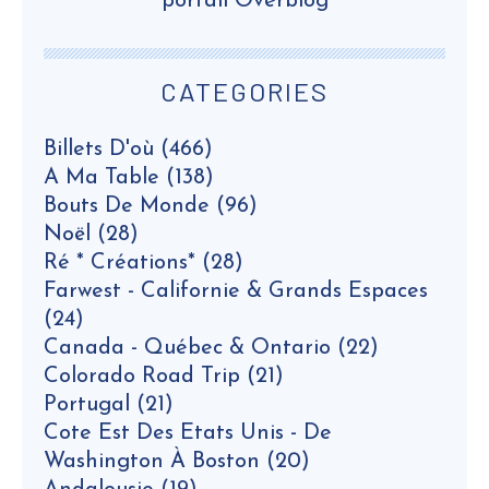
portail Overblog
CATEGORIES
Billets D'où
(466)
A Ma Table
(138)
Bouts De Monde
(96)
Noël
(28)
Ré * Créations*
(28)
Farwest - Californie & Grands Espaces
(24)
Canada - Québec & Ontario
(22)
Colorado Road Trip
(21)
Portugal
(21)
Cote Est Des Etats Unis - De
Washington À Boston
(20)