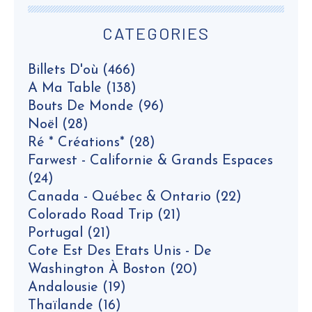
CATEGORIES
Billets D'où
(466)
A Ma Table
(138)
Bouts De Monde
(96)
Noël
(28)
Ré * Créations*
(28)
Farwest - Californie & Grands Espaces
(24)
Canada - Québec & Ontario
(22)
Colorado Road Trip
(21)
Portugal
(21)
Cote Est Des Etats Unis - De
Washington À Boston
(20)
Andalousie
(19)
Thaïlande
(16)