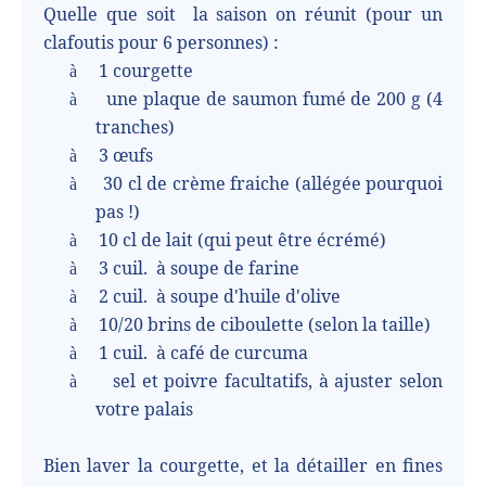
Quelle que soit
la saison on réunit (pour un
clafoutis pour 6 personnes) :
1 courgette
à
une plaque de saumon fumé de 200 g (4
à
tranches)
3 œufs
à
30 cl de crème fraiche (allégée pourquoi
à
pas !)
10 cl de lait (qui peut être écrémé)
à
3 cuil.
à soupe de farine
à
2 cuil.
à soupe d'huile d'olive
à
10/20 brins de ciboulette (selon la taille)
à
1 cuil.
à café de curcuma
à
sel et poivre facultatifs, à ajuster selon
à
votre palais
Bien laver la courgette, et la détailler en fines