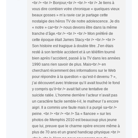
<br /> <br /> Bonjour,<br /> <br /> <br /> Je tiens à
vous dire combien votre chronique « quelques vieux
beaux gosses » m’a ravie car je partage cette
nostalgie des héros TV de notre adolescence. Je dis
« notre » car<br /> nous devons être dans la même
tranche d’âge.<br /> <br /> <br /> Mon préféré de
cette époque était James Stacy.<br /> <br /> <br />
Son histoire est tragique à double titre. J’en étais
resté à son terrible accident et à un téléfilm tourné
bien après l’accident, passé à la TV dans les années
1990 sans rien savoir de plus. Mais<br /> en
cherchant récemment des informations sur le Web
pour répondre à la question « qu’est-il devenu ? »,
j’ai découvert avec tristesse qu’il avait touché le fond
y compris qu’il<br /> avait fait une tentative de
suicide ratée. L’homme derrière l’acteur n’avait pas
un caractère facile semble-t-il, le malheur l’a encore
aigri. Il a commis une faute mais il a purgé sa<br />
peine. <br /> <br /> <br /> Sa « fiancee » sur les
photos de Memphis 2010 est beaucoup plus jeune
que lui, preuve que le charme opère encore même à
plus de 70 ans et un grand handicap physique.<br />