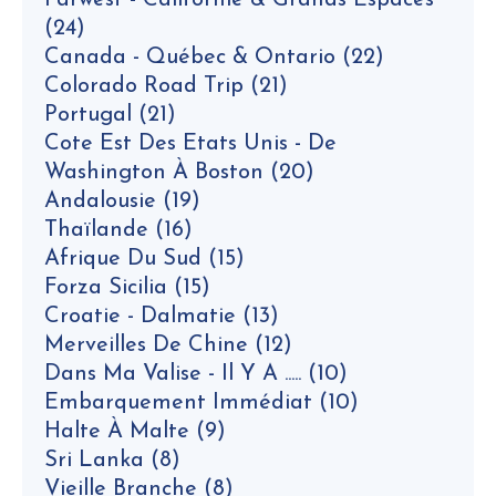
Farwest - Californie & Grands Espaces
(24)
Canada - Québec & Ontario
(22)
Colorado Road Trip
(21)
Portugal
(21)
Cote Est Des Etats Unis - De
Washington À Boston
(20)
Andalousie
(19)
Thaïlande
(16)
Afrique Du Sud
(15)
Forza Sicilia
(15)
Croatie - Dalmatie
(13)
Merveilles De Chine
(12)
Dans Ma Valise - Il Y A .....
(10)
Embarquement Immédiat
(10)
Halte À Malte
(9)
Sri Lanka
(8)
Vieille Branche
(8)