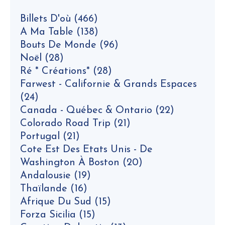
Billets D'où
(466)
A Ma Table
(138)
Bouts De Monde
(96)
Noël
(28)
Ré * Créations*
(28)
Farwest - Californie & Grands Espaces
(24)
Canada - Québec & Ontario
(22)
Colorado Road Trip
(21)
Portugal
(21)
Cote Est Des Etats Unis - De
Washington À Boston
(20)
Andalousie
(19)
Thaïlande
(16)
Afrique Du Sud
(15)
Forza Sicilia
(15)