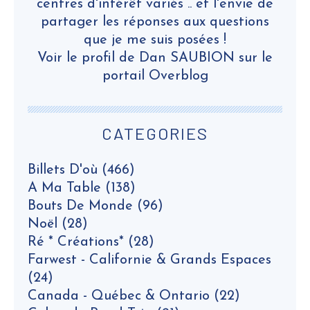
centres d'intérêt variés .. et l'envie de
partager les réponses aux questions
que je me suis posées !
Voir le profil de
Dan SAUBION
sur le
portail Overblog
CATEGORIES
Billets D'où
(466)
A Ma Table
(138)
Bouts De Monde
(96)
Noël
(28)
Ré * Créations*
(28)
Farwest - Californie & Grands Espaces
(24)
Canada - Québec & Ontario
(22)