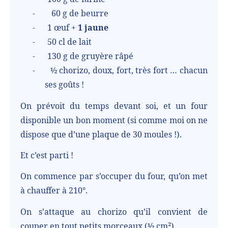
-
60 g de beurre
-
1 œuf +
1 jaune
-
50 cl de lait
-
130 g de gruyère râpé
-
½ chorizo, doux, fort, très fort … chacun
ses goûts !
On prévoit du temps devant soi, et un four
disponible un bon moment (si comme moi on ne
dispose que d’une plaque de 30 moules !).
Et c’est parti !
On commence par s’occuper du four, qu’on met
à chauffer à 210°.
On s’attaque au chorizo qu’il convient de
couper en tout petits morceaux (½ cm²).