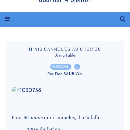
abonner. A bientôt.
MINIS CANNELES AU CHORIZO
A ma table
31.08.2012
…
Par Dan SAUBION
Pour 6O
minis
mini-cannelés, il m’a fallu :
-
100 g de farine