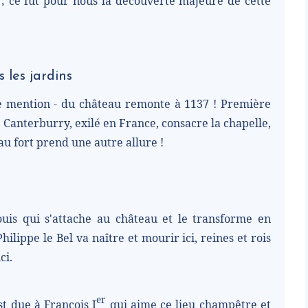
 ; ce fut pour nous la découverte majeure de cette
 les jardins
e mention - du château remonte à 1137 ! Première
e Canterburry, exilé en France, consacre la chapelle,
au fort prend une autre allure !
Louis qui s'attache au château et le transforme en
ilippe le Bel va naître et mourir ici, reines et rois
ci.
er
 due à François I
qui aime ce lieu champêtre et