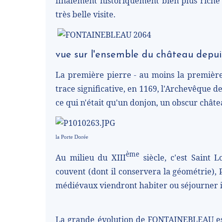
finalement historiquement bien plus riche
très belle visite.
vue sur l'ensemble du château depuis
La première pierre - au moins la premièr
trace significative, en 1169, l'Archevêque d
ce qui n'était qu'un donjon, un obscur châte
la Porte Dorée
ème
Au milieu du XIII
siècle, c'est Saint 
couvent (dont il conservera la géométrie), Ph
médiévaux viendront habiter ou séjourner i
La grande évolution de FONTAINEBLEAU est