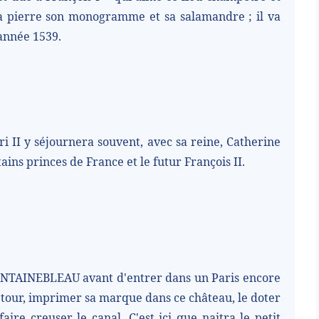
s la pierre son monogramme et sa salamandre ; il va
'année 1539.
 II y séjournera souvent, avec sa reine, Catherine
tains princes de France et le futur François II.
FONTAINEBLEAU avant d'entrer dans un Paris encore
on tour, imprimer sa marque dans ce château, le doter
aire creuser le canal. C'est ici que naitra le petit