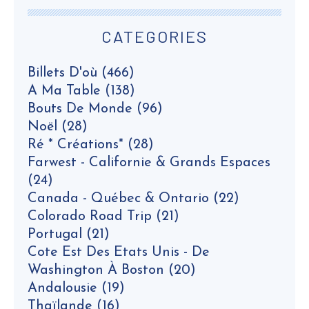
CATEGORIES
Billets D'où
(466)
A Ma Table
(138)
Bouts De Monde
(96)
Noël
(28)
Ré * Créations*
(28)
Farwest - Californie & Grands Espaces
(24)
Canada - Québec & Ontario
(22)
Colorado Road Trip
(21)
Portugal
(21)
Cote Est Des Etats Unis - De
Washington À Boston
(20)
Andalousie
(19)
Thaïlande
(16)