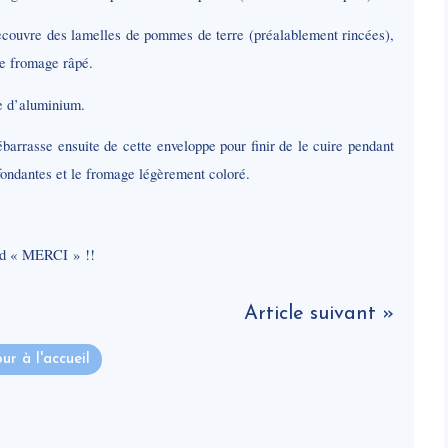
recouvre des lamelles de pommes de terre (préalablement rincées),
de fromage râpé.
le d’aluminium.
ébarrasse ensuite de cette enveloppe pour finir de le cuire pendant
fondantes et le fromage légèrement coloré.
and « MERCI » !!
Article suivant »
ur à l'accueil