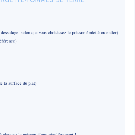
essalage, selon que vous choisissez le poisson émietté ou entier)
référence)
e la surface du plat)
à changer le poisson d’eau régulièrement !