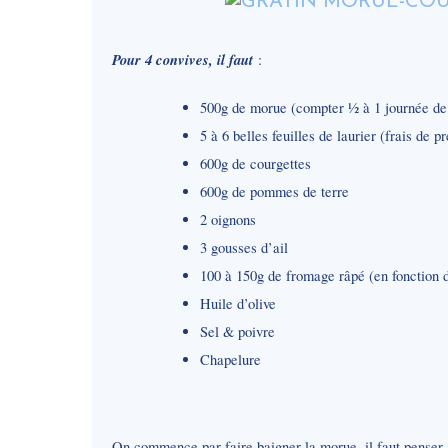
Pour 4 convives, il faut
:
500g de morue (compter ½ à 1 journée de d
5 à 6 belles feuilles de laurier (frais de p
600g de courgettes
600g de pommes de terre
2 oignons
3 gousses d’ail
100 à 150g de fromage râpé (en fonction d
Huile d’olive
Sel & poivre
Chapelure
On commence par faire baigner la morue, il faut penser 