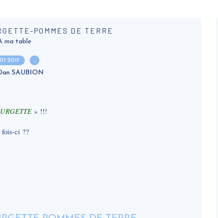
RGETTE-POMMES DE TERRE
A ma table
.07.2017
…
 Dan SAUBION
COURGETTE
» !!!
 fois-ci ??