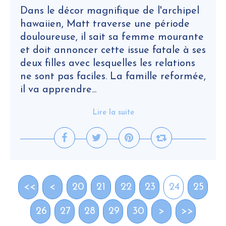
Dans le décor magnifique de l'archipel
hawaiien, Matt traverse une période
douloureuse, il sait sa femme mourante
et doit annoncer cette issue fatale à ses
deux filles avec lesquelles les relations
ne sont pas faciles. La famille reformée,
il va apprendre...
Lire la suite
<<
<
10
20
21
22
23
24
25
26
27
28
29
30
40
>
>>