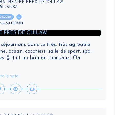
R BALNEAIRE PRES DE CHILAW
RI LANKA
.04.2026
…
 Dan SAUBION
 séjournons dans ce très, très agréable
ne, océan, cocotiers, salle de sport, spa,
es 😊 ) et un brin de tourisme ! On
ire la suite