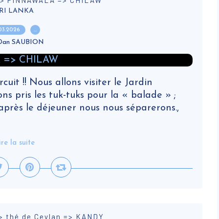
=> PINNAWALA => CHILAW
RI LANKA
.03.2026
…
 Dan SAUBION
rcuit !! Nous allons visiter le Jardin
 pris les tuk-tuks pour la « balade » ;
 après le déjeuner nous nous séparerons.,
ire la suite
> thé de Ceylan => KANDY