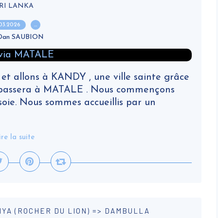
RI LANKA
.03.2026
…
 Dan SAUBION
 et allons à KANDY , une ville sainte grâce
 on passera à MATALE . Nous commençons
soie. Nous sommes accueillis par un
ire la suite
RIYA (ROCHER DU LION) => DAMBULLA