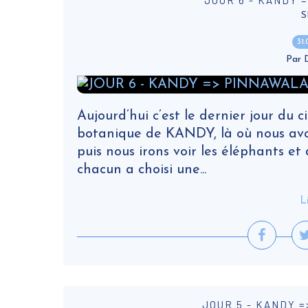
JOUR 6 - KANDY 
S
31
Par
Aujourd’hui c’est le dernier jour du ci
botanique de KANDY, là où nous avons
puis nous irons voir les éléphants et
chacun a choisi une...
L
JOUR 5 - KANDY =